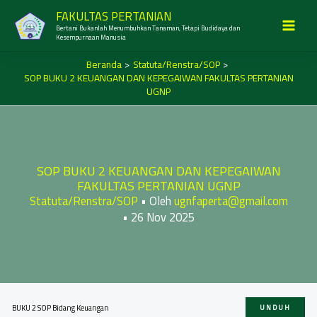
Lewati
FAKULTAS PERTANIAN
ke
Bertani Bukanlah Menumbuhkan Tanaman, Tetapi Budidaya dan
MAI
konten
Kesempurnaan Manusia
MEN
Beranda
Statuta/Renstra/SOP
SOP BUKU 2 KEUANGAN DAN KEPEGAIWAN FAKULTAS PERTANIAN
UGNP
SOP BUKU 2 KEUANGAN DAN KEPEGAIWAN
FAKULTAS PERTANIAN UGNP
Statuta/Renstra/SOP
• Oleh
ugnfaperta@gmail.com
•
26 Nov 2025
BUKU 2 SOP Bidang Keuangan
UNDUH