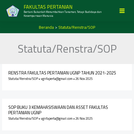
Lewati
FAKULTAS PERTANIAN
ke
Bertani Bukanlah Menumbuhkan Tanaman, Tetapi Budidaya dan
MAI
konten
Kesempurnaan Manusia
MEN
Beranda
Statuta/Renstra/SOP
Statuta/Renstra/SOP
RENSTRA FAKULTAS PERTANIAN UGNP TAHUN 2021-2025
Statuta/Renstra/SOP
•
ugnfaperta@gmail.com
•
26 Nov 2025
SOP BUKU 3 KEMAHASISWAAN DAN ASSET FAKULTAS
PERTANIAN UGNP
Statuta/Renstra/SOP
•
ugnfaperta@gmail.com
•
26 Nov 2025